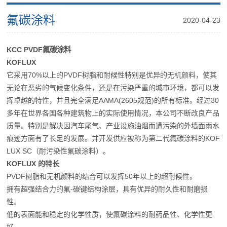
氟碳涂料
2020-04-23
KCC PVDF氟碳涂料
KOFLUX
它采用
70%
以上的
PVDF
树脂和耐候性特别是优异的无机颜料，使其
无论在恶劣的气候变化条件，还是在污染严重的城市环境，都可以发
挥卓越的特性，并且完全满足
AAMA(2605
规范
)
的所有标准。经过
30
多年在世界各国各种建筑物上的实际使用情况，本公司不断改良产品
质量。特别是解决因汽车尾气、产业设施油烟而遭污染的外墙面雨水
痕迹方面有了长足的发展。并开发供应被称为第二代氟碳涂料的
KOF
LUX SC
（耐污染性氟碳涂料）。
KOFLUX
的特长
PVDF
树脂和无机颜料的结合可以发挥5
0
年以上的超耐候性。
拥有超强结合力的氟
-
碳键结构涂层，具有优异的耐久性和耐磨损
性。
低的表面能和稳定的化学性质，使氟碳涂料的耐药品性、化学性更