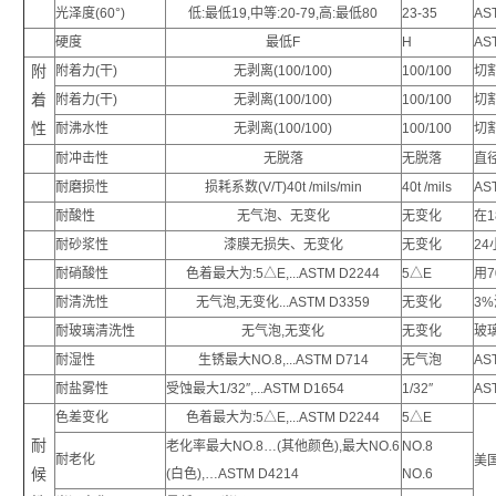
光泽度(60°)
低:最低19,中等:20-79,高:最低80
23-35
AS
硬度
最低F
H
AS
附
附着力(干)
无剥离(100/100)
100/100
切
着
附着力(干)
无剥离(100/100)
100/100
切割
性
耐沸水性
无剥离(100/100)
100/100
切割
耐冲击性
无脱落
无脱落
直径
耐磨损性
损耗系数(V/T)40
t
/mils/min
40
t
/mils
AS
耐酸性
无气泡、无变化
无变化
在1
耐砂浆性
漆膜无损失、无变化
无变化
24
耐硝酸性
色着最大为:5△E,...ASTM D2244
5
△E
用7
耐清洗性
无气泡,无变化...ASTM D3359
无变化
3%
耐玻璃清洗性
无气泡,无变化
无变化
玻
耐湿性
生锈最大NO.8,...ASTM D714
无气泡
AS
耐盐雾性
受蚀最大1/32″,...ASTM D1654
1/32
″
AS
色差变化
色着最大为:5△E,...ASTM D2244
5
△E
耐
老化率最大NO.8…(其他颜色),最大NO.6
NO.8
耐老化
美
候
(白色),…ASTM D4214
NO.6