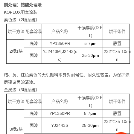
前处理：铬酸处理法
KOFLUX
配套涂装
素色漆（
2
喷系统）
干膜厚度
(D.F.
烘干方法
配套涂装
产品名称
烘干条件
T)
底漆
YP1350PR
5-7
静置
μm
2
喷
1
烘
YJ2443M,J2443(s
23
2
℃
×5-10mi
面漆
25-30
μm
c)
n
桔、黄、红色素色的无机颜料本身对耐候性、耐久性较差，为保护涂
层建议再涂清漆。
金属漆（
3
喷系统）
干膜厚度
(D.F.
烘干方法
配套涂装
产品名称
烘干条件
T)
底漆
YP1350PR
5-7
静置
μm
23
2
℃
×5-10mi
面漆
YJ2443S
25-30
μm
3
喷
2
烘
n