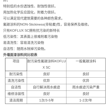
好。
特别低的水份透蚀性、耐蚀性很好。
用加热化学反应固化，附着力很好。
可以满足现代建筑需要的各种颜色需求。
氟碳涂料的
NON-Stickiness(
非粘着
)
性，容易保养及维修。
只有
KOFLUX SC
拥有抗污染的
新特长
低污染性：其表面上很难附着污染物
易清洗性：容易清洗污染物
自
洁
性：随雨水除掉污染物。
外墙面漆涂料间比较表
项目
耐污染性氟碳涂料
KOFLU
一般氟碳涂料
X SC
耐污染性
良好
良好
清洗污染性
优异
优异
自洁性
自行解决雨水痕迹
雨水痕迹污染严重
维修涂装性
良好
良好
清洁周期
1
次
/3-5
年
1-2
次
/
年