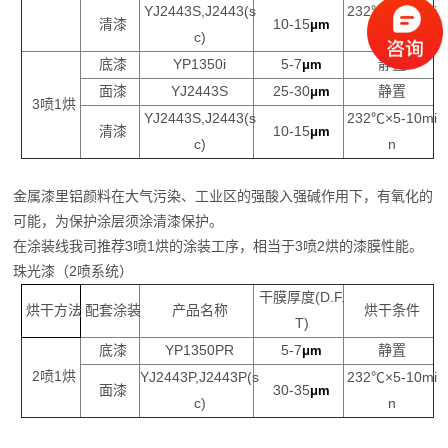
YJ2443S,J2443(s
23
2
℃
×5-10mi
清漆
10-15
μm
c)
n
底漆
YP1350i
5-7
静置
μm
面漆
YJ2443S
25-30
静置
μm
3
喷
1
烘
YJ2443S,J2443(s
23
2
℃
×5-10mi
清漆
10-15
μm
c)
n
金属漆里铝颜料在大气污染、工业区的强酸入强碱作用下，有氧化的
可能，为保护涂层须涂清漆保护。
在涂装线我司推荐
3
喷
1
烘的涂装工序，相当于
3
喷
2
烘的漆膜性能。
珠光漆（
2
喷系统）
干膜厚度
(D.F.
烘干方法
配套涂装
产品名称
烘干条件
T)
底漆
YP1350PR
5-7
静置
μm
2
喷
1
烘
YJ2443P,J2443P(s
23
2
℃
×5-10mi
面漆
30-35
μm
c)
n