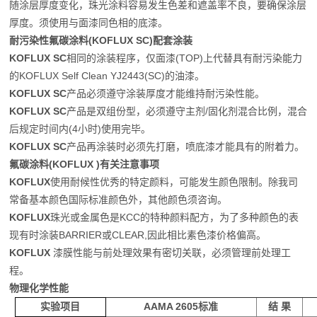
随涂层厚度变化，珠光涂料容易发生色差和遮盖率不良，要确保涂层
厚度。须使用与面漆同色相的底漆。
耐污染性氟碳涂料
(KOFLUX SC)
配套涂装
KOFLUX SC
相同的涂装程序，仅面漆
(TOP)
上代替具有耐污染能力
的
KOFLUX Self Clean YJ2443(SC)
的油漆。
KOFLUX SC
产品必须遵守涂装厚度才能维持耐污染性能。
KOFLUX SC
产品是双组份型，必须遵守主剂
/
固化剂混合比例，混合
后规定时间内
(4
小时
)
使用完毕。
KOFLUX SC
产品再涂装时必须先打磨，喷底漆才能具有的附着力。
氟碳涂料
(KOFLUX )
有关
注意事项
KOFLUX
使用耐候性优秀的特定颜料，可能发生颜色限制。除我司
常备基本颜色国际标准颜色外，其他颜色须咨询。
KOFLUX
珠光或金属色是
KCC
的特种颜料配方，为了多种颜色的表
现有时涂装
BARRIER
或
CLEAR,
因此相比素色漆价格偏高。
KOFLUX
漆膜性能与前处理效果有密切关联，必须管理前处理工
程。
物理化学性能
实验项目
AAMA 2605
标准
结 果